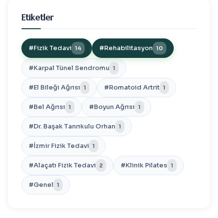
Etiketler
#Fizik Tedavi
#Rehabilitasyon
14
10
#Karpal Tünel Sendromu
1
#El Bileği Ağrısı
#Romatoid Artrit
1
1
#Bel Ağrısı
#Boyun Ağrısı
1
1
#Dr. Başak Tanrıkulu Orhan
1
#İzmir Fizik Tedavi
1
#Alaçatı Fizik Tedavi
#Klinik Pilates
2
1
#Genel
1