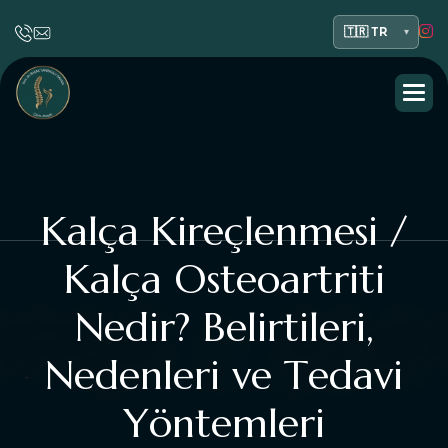
K
a
l
ç
a
K
i
r
e
ç
l
e
n
m
e
s
i
/
K
a
l
ç
a
O
s
t
e
o
a
r
t
r
i
t
i
N
e
d
i
r
?
B
e
l
i
r
t
i
l
e
r
i
,
N
e
d
e
n
l
e
r
i
v
e
T
e
d
a
v
i
Y
ö
n
t
e
m
l
e
r
i