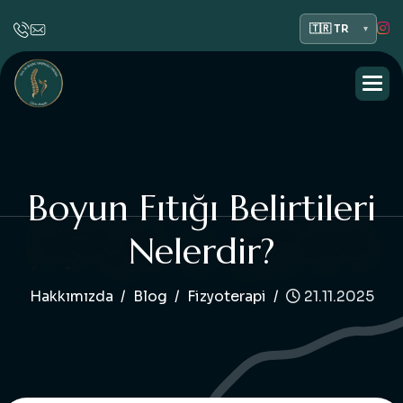
B
o
y
u
n
F
ı
t
ı
ğ
ı
B
e
l
i
r
t
i
l
e
r
i
N
e
l
e
r
d
i
r
?
Hakkımızda
Blog
Fizyoterapi
21.11.2025