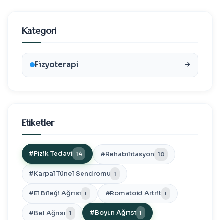
Kategori
Fizyoterapi
Etiketler
#Fizik Tedavi
#Rehabilitasyon
14
10
#Karpal Tünel Sendromu
1
#El Bileği Ağrısı
#Romatoid Artrit
1
1
#Boyun Ağrısı
#Bel Ağrısı
1
1