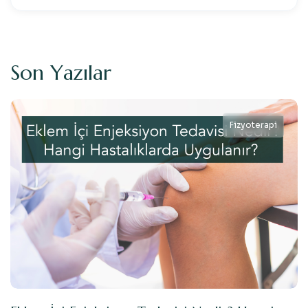
S
o
n
Y
a
z
ı
l
a
r
Fizyoterapi