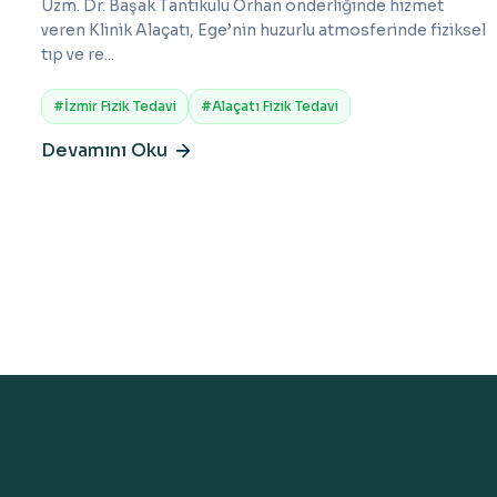
Uzm. Dr. Başak Tantıkulu Orhan önderliğinde hizmet
veren Klinik Alaçatı, Ege’nin huzurlu atmosferinde fiziksel
tıp ve re...
#İzmir Fizik Tedavi
#Alaçatı Fizik Tedavi
Devamını Oku