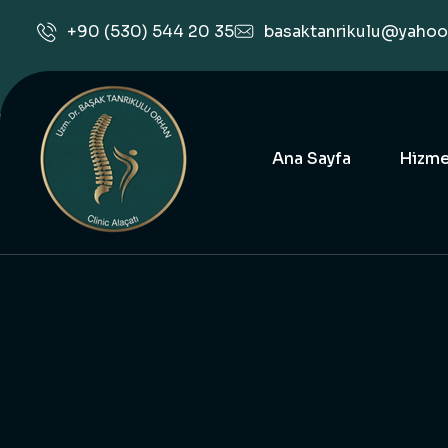
basaktanrikulu@yaho
+90 (530) 544 20 35
Ana Sayfa
Hizme