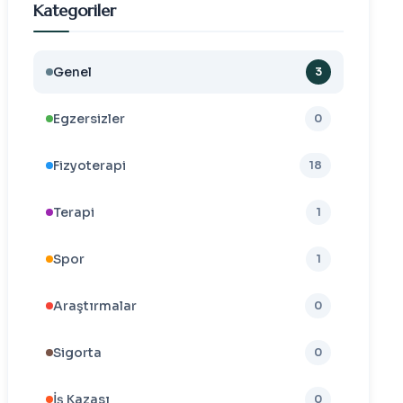
Kategoriler
Genel
3
Egzersizler
0
Fizyoterapi
18
Terapi
1
Spor
1
Araştırmalar
0
Sigorta
0
İş Kazası
0