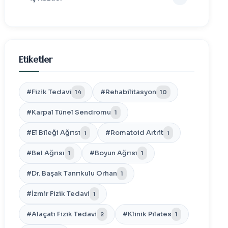
Etiketler
#Fizik Tedavi
#Rehabilitasyon
14
10
#Karpal Tünel Sendromu
1
#El Bileği Ağrısı
#Romatoid Artrit
1
1
#Bel Ağrısı
#Boyun Ağrısı
1
1
#Dr. Başak Tanrıkulu Orhan
1
#İzmir Fizik Tedavi
1
#Alaçatı Fizik Tedavi
#Klinik Pilates
2
1